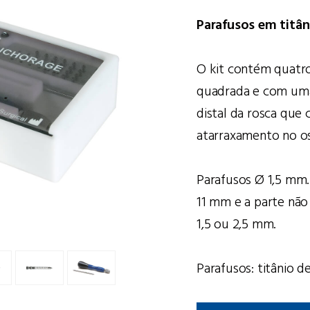
Parafusos em titân
O kit contém quatro
quadrada e com uma
distal da rosca que c
atarraxamento no o
Parafusos Ø 1,5 mm.
11 mm e a parte não
1,5 ou 2,5 mm.
Parafusos: titânio d