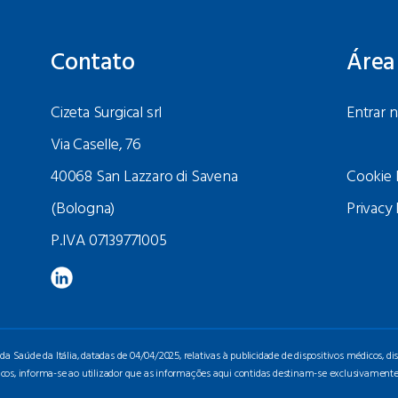
Contato
Área
Cizeta Surgical srl
Entrar n
Via Caselle, 76
40068 San Lazzaro di Savena
Cookie 
(Bologna)
Privacy 
P.IVA 07139771005
 Saúde da Itália, datadas de 04/04/2025, relativas à publicidade de dispositivos médicos, dis
icos, informa-se ao utilizador que as informações aqui contidas destinam-se exclusivamente 